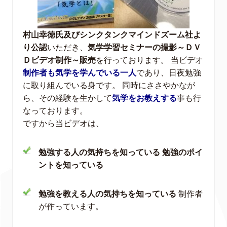
村山幸徳氏及びシンクタンクマインドズーム社よ
り公認
いただき、
気学学習セミナーの撮影～ＤＶ
Ｄビデオ制作～販売
を行っております。 当ビデオ
制作者も気学を学んでいる一人
であり、日夜勉強
に取り組んでいる身です。 同時にささやかなが
ら、その経験を生かして
気学をお教えする
事も行
なっております。
ですから当ビデオは、
勉強する人の気持ちを知っている
勉強のポイ
ントを知っている
勉強を教える人の気持ちを知っている
制作者
が作っています。