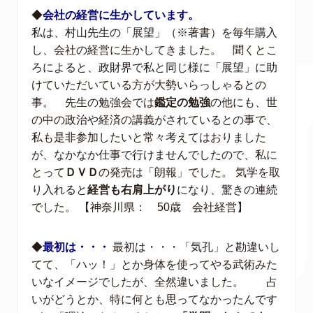
◆
会社の経営に生かしています。
私は、村山先生の「展望」（※著書）を毎年購入
し、会社の経営に生かしてきました。 聞くとこ
ろによると、政財界で私と同じ様に「展望」に助
けていただいている方が大勢いらっしゃるとの
事。 先生の勉強会では
鑑定の勉強
の他にも、世
の中の政治や経済の講義がされているとの事で、
私も是非参加したいと常々考えてはおりました
が、なかなか仕事で行けませんでしたので、私に
とって
ＤＶＤ
の発売は「朗報」でした。 気学を取
り入れると
経営も右肩上がり
になり、驚きの連続
でした。 【神奈川県： 50歳 会社経営】
◆
最初は・・・
最初は・・・「気孔」と勘違いし
てて、「ハッ！」とか身体を使ってやる武術みた
いなイメージでしたが、全然違いました。 占
いがどうとか、特に何とも思ってなかったんです