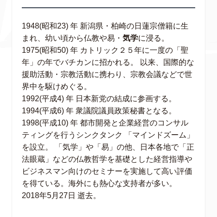
1948(昭和23) 年 新潟県・柏崎の日蓮宗僧籍に生
まれ、幼い頃から仏教や易・
気学
に浸る。
1975(昭和50) 年 カトリック２５年に一度の「聖
年」の年でバチカンに招かれる。 以来、国際的な
援助活動・宗教活動に携わり、宗教会議などで世
界中を駆けめぐる。
1992(平成4) 年 日本新党の結成に参画する。
1994(平成6) 年 衆議院議員政策秘書となる。
1998(平成10) 年 都市開発と企業経営のコンサル
ティングを行うシンクタンク 「マインドズーム」
を設立。 「気学」や「易」の他、日本各地で「正
法眼蔵」などの仏教哲学を基礎とした経営指導や
ビジネスマン向けのセミナーを実施して高い評価
を得ている。海外にも熱心な支持者が多い。
2018年5月27日 逝去。