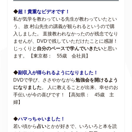
◆
超！貴重なビデオです！
私が気学を教わっている先生が教わっていたとい
う、 故 村山先生の講義が観られるというので購
入しました。 直接教われなかったのが残念でなり
ませんが、DVDで残していただけたことに感謝！
じっくりと
自分のペースで学んでいきたい
と思い
ます。 【東京都： 55歳 会社員】
◆
副収入が得られるようになりました！
DVDで学び、ささやかながら
勉強会を開けるよう
になりました
。 人に教えることが出来、幸せのお
手伝いが今の喜びです！ 【高知県： 45歳 主
婦】
◆
ハマっちゃいました！
若い頃から
占い
とかが好きで、いろいろと本を読